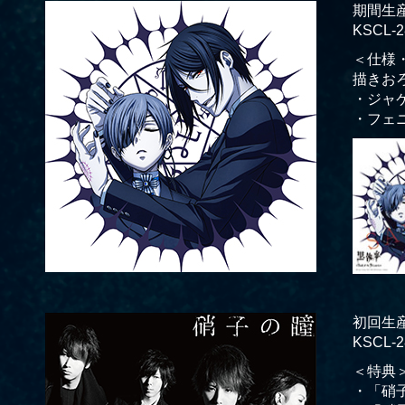
期間生産
KSCL-2
＜仕様
描きお
・ジャ
・フェ
初回生産
KSCL-2
＜特典
・「硝子の