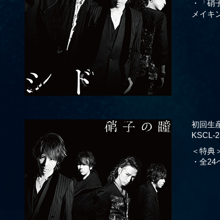
・「硝子の瞳
メイキ
初回生産
KSCL-2
＜特典
・全2