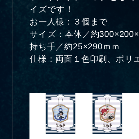
イズです！
お一人様：３個まで
サイズ：本体／約300×20
持ち手／約25×290ｍｍ
仕様：両面１色印刷、ポリ