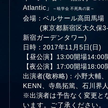
Atlantic」
～暁学会 不死鳥の宴～
会場：ベルサール高田馬場
(東京都新宿区大久保3-8
新宿ガーデンタワー)
日時：2017年11月5日(日)
【昼公演】13:00開場14:00
【夜公演】17:00開場18:00
出演者(敬称略)：小野大輔
KENN、寺島拓篤、石川界
※出演者は予告なく変更と
います。ご了承ください。