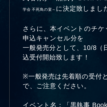
に決定致しまし
学会 不死鳥の宴～
さらに、本イベントのチケ
申込キャンセル分を
一般発売分として、10/8（日
込受付開始致します！
※一般発売は先着順の受付
で、ご注意ください。
イベント名：「黒執事 Book o