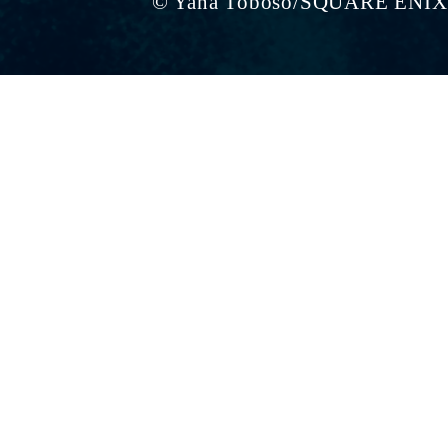
© Yana Toboso/SQUARE ENIX,P